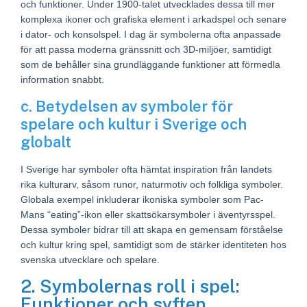
och funktioner. Under 1900-talet utvecklades dessa till mer
komplexa ikoner och grafiska element i arkadspel och senare
i dator- och konsolspel. I dag är symbolerna ofta anpassade
för att passa moderna gränssnitt och 3D-miljöer, samtidigt
som de behåller sina grundläggande funktioner att förmedla
information snabbt.
c. Betydelsen av symboler för
spelare och kultur i Sverige och
globalt
I Sverige har symboler ofta hämtat inspiration från landets
rika kulturarv, såsom runor, naturmotiv och folkliga symboler.
Globala exempel inkluderar ikoniska symboler som Pac-
Mans “eating”-ikon eller skattsökarsymboler i äventyrsspel.
Dessa symboler bidrar till att skapa en gemensam förståelse
och kultur kring spel, samtidigt som de stärker identiteten hos
svenska utvecklare och spelare.
2. Symbolernas roll i spel:
Funktioner och syften