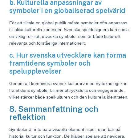
b. Kulturella anpassningar av
symboler i en globaliserad spelvärld
För att tilltala en global publik måste symboler ofta anpassas
till olika kulturella kontexter. Svenska speldesigners kan spela
en viktig roll i att utveckla symboler som är både kulturellt
relevanta och förståeliga internationellt.
c. Hur svenska utvecklare kan forma
framtidens symboler och
spelupplevelser
Genom att kombinera svensk kulturarv med ny teknologi kan
framtidens symboler bli mer uttrycksfulla och engagerande,
vilket stärker både spelkulturen och den kulturella identiteten.
8. Sammanfattning och
reflektion
Symboler är inte bara visuella element i spel, utan bär på
historia, kultur och funktion. De hjälper spelare att navigera,