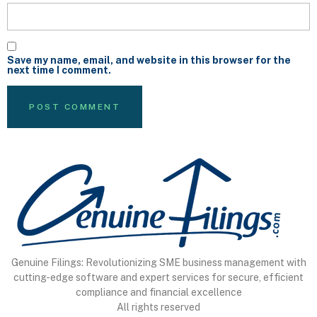
Save my name, email, and website in this browser for the
next time I comment.
Genuine Filings: Revolutionizing SME business management with
cutting-edge software and expert services for secure, efficient
compliance and financial excellence
All rights reserved