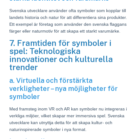
Svenska utvecklare använder ofta symboler som kopplar till
landets historia och natur för att differentiera sina produkter.
Ett exempel är företag som använder den svenska flaggans
färger eller naturmotiv för att skapa ett starkt varumärke.
7. Framtiden för symboler i
spel: Teknologiska
innovationer och kulturella
trender
a. Virtuella och förstärkta
verkligheter – nya möjligheter för
symboler
Med framsteg inom VR och AR kan symboler nu integreras i
verkliga miljöer, vilket skapar mer immersiva spel. Svenska
utvecklare kan utnyttja detta för att skapa kultur- och
naturinspirerade symboler i nya format.