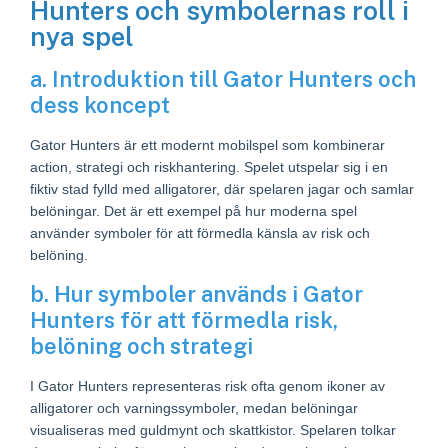
Hunters och symbolernas roll i
nya spel
a. Introduktion till Gator Hunters och
dess koncept
Gator Hunters är ett modernt mobilspel som kombinerar
action, strategi och riskhantering. Spelet utspelar sig i en
fiktiv stad fylld med alligatorer, där spelaren jagar och samlar
belöningar. Det är ett exempel på hur moderna spel
använder symboler för att förmedla känsla av risk och
belöning.
b. Hur symboler används i Gator
Hunters för att förmedla risk,
belöning och strategi
I Gator Hunters representeras risk ofta genom ikoner av
alligatorer och varningssymboler, medan belöningar
visualiseras med guldmynt och skattkistor. Spelaren tolkar