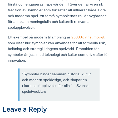
förstå och engageras i spelvärlden. I Sverige har vi en rik
tradition av symboler som fortsätter att influerar både äldre
och moderna spel. Att förstå symbolernas roll är avgörande
för att skapa meningsfulla och kulturellt relevanta
spelupplevelser.
Ett exempel på modern tillämpning är
25000x vinst möjligt
,
som visar hur symboler kan användas för att förmedla risk,
belöning och strategi i dagens spelvärld. Framtiden för
symboler är ljus, med teknologi och kultur som drivkrafter för
innovation.
“Symboler binder samman historia, kultur
och modern speldesign, och skapar en
rikare spelupplevelse för alla.” – Svensk
spelutvecklare
Leave a Reply