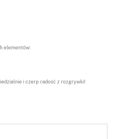
ch elementów:
dzialnie i czerp radość z rozgrywki!