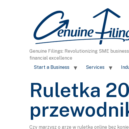
content
Genuine Filings: Revolutionizing SME busines
financial excellence
Start a Business
Services
Ind
Ruletka 20
przewodnik
Czy marzysz o grze w ruletkę online bez kon