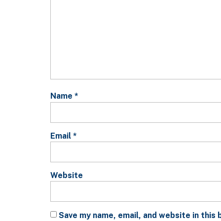
Name
*
Email
*
Website
Save my name, email, and website in this