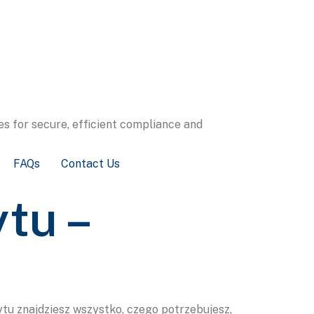
s for secure, efficient compliance and
FAQs
Contact Us
tu –
tu znajdziesz wszystko, czego potrzebujesz,