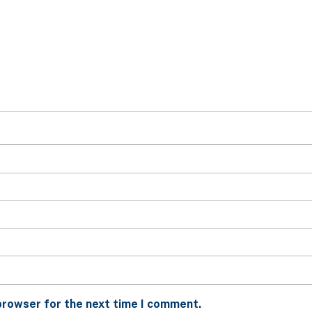
 browser for the next time I comment.