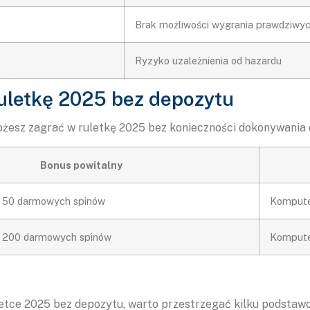
Brak możliwości wygrania prawdziwyc
Ryzyko uzależnienia od hazardu
ruletkę 2025 bez depozytu
ożesz zagrać w ruletkę 2025 bez konieczności dokonywania 
Bonus powitalny
+ 50 darmowych spinów
Komputer
+ 200 darmowych spinów
Komputer
etce 2025 bez depozytu, warto przestrzegać kilku podstaw