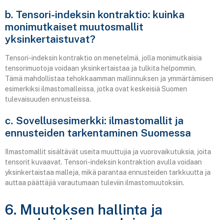
b. Tensori-indeksin kontraktio: kuinka
monimutkaiset muutosmallit
yksinkertaistuvat?
Tensori-indeksin kontraktio on menetelmä, jolla monimutkaisia
tensorimuotoja voidaan yksinkertaistaa ja tulkita helpommin.
Tämä mahdollistaa tehokkaamman mallinnuksen ja ymmärtämisen
esimerkiksi ilmastomalleissa, jotka ovat keskeisiä Suomen
tulevaisuuden ennusteissa.
c. Sovellusesimerkki: ilmastomallit ja
ennusteiden tarkentaminen Suomessa
Ilmastomallit sisältävät useita muuttujia ja vuorovaikutuksia, joita
tensorit kuvaavat. Tensori-indeksin kontraktion avulla voidaan
yksinkertaistaa malleja, mikä parantaa ennusteiden tarkkuutta ja
auttaa päättäjiä varautumaan tuleviin ilmastomuutoksiin.
6. Muutoksen hallinta ja