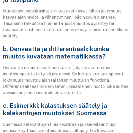
Muutoksen peruskäsitteisiin kuuluvat kasvu, jolloin jokin suure
kasvaa ajan myötä, ja vähentyminen, jolloin suure pienenee.
Tasapaino tarkoittaa tilannetta, jossa muutos pysähtyy tai
tasapainottaa itsensä, kuten luonnon ekosysteemien luonnollinen
säätely.
b. Derivaatta ja differentiaali: kuinka
muutos kuvataan matematiikassa?
Derivaatta on matemaattinen käsite, joka kuvaa funktion
muutosnopeutta tietyssä pisteessä. Se kertoo, kuinka nopeasti
jokin suure muuttuu ajan tai toisen muuttujan funktiona.
Differentiaali taas on derivaatan likimääräinen muoto, joka auttaa
arvioimaan pienen muutoksen vaikutusta.
c. Esimerkki: kalastuksen säätely ja
kalakantojen muutokset Suomessa
Suomessa kalakantojen tilaa seurataan ja säädellään muun
muassa käyttämällä matemaattisia malleja, jotka kuvaavat