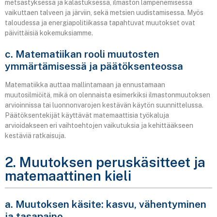
metsästyksessä ja kalastuksessa, ilmaston lämpenemisessä
vaikuttaen talveen ja järviin, sekä metsien uudistamisessa. Myös
taloudessa ja energiapolitiikassa tapahtuvat muutokset ovat
päivittäisiä kokemuksiamme.
c. Matematiikan rooli muutosten
ymmärtämisessä ja päätöksenteossa
Matematiikka auttaa mallintamaan ja ennustamaan
muutosilmiöitä, mikä on olennaista esimerkiksi ilmastonmuutoksen
arvioinnissa tai luonnonvarojen kestävän käytön suunnittelussa.
Päätöksentekijät käyttävät matemaattisia työkaluja
arvioidakseen eri vaihtoehtojen vaikutuksia ja kehittääkseen
kestäviä ratkaisuja.
2. Muutoksen peruskäsitteet ja
matemaattinen kieli
a. Muutoksen käsite: kasvu, vähentyminen
ja tasapaino