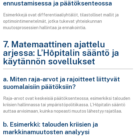
ennustamisessa ja päätöksenteossa
Esimerkkejä ovat differentiaaliyhtälöt, tilastolliset mallit ja
optimointimenetelmät, jotka tukevat yhteiskunnan
muutosprosessien hallintaa ja ennakointia.
7. Matemaattinen ajattelu
arjessa: L’Hôpitalin sääntö ja
käytännön sovellukset
a. Miten raja-arvot ja rajoitteet liittyvät
suomalaisiin päätöksiin?
Raja-arvot ovat keskeisiä päätöksenteossa, esimerkiksi talouden
kriisien hallinnassa tai ympäristöpolitiikassa. L’Hôpitalin sääntö
auttaa arvioimaan, kuinka nopeasti muutos lähestyy rajatilaa.
b. Esimerkki: talouden kriisien ja
markkinamuutosten analyysi