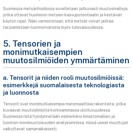
Suomessa metsänhoidossa sovelletaan jatkuvasti muutosmalleja,
jotka ottavat huomioon metsien kasvupotentiaalin ja kestävän
käytön rajat. Näin varmistetaan, että metsät voivat jatkaa
tarjoamistaan luonnonvaroina myös tulevaisuudessa.
5. Tensorien ja
monimutkaisempien
muutosilmiöiden ymmärtäminen
a. Tensorit ja niiden rooli muutosilmiöissä:
esimerkkejä suomalaisesta teknologiasta
ja luonnosta
Tensorit ovat monimutkaisempia matemaattisia rakenteita, jotka
kuvaavat muutosilmiöitä korkeammassa ulottuvuudessa.
Suomessa niitä hyödynnetään esimerkiksi ilmastomallien ja
luonnon monimuotoisuuden analysoinnissa, missä useat muuttujat
vaikuttavat samanaikaisesti.