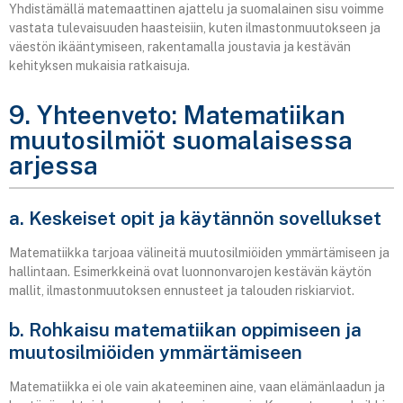
Yhdistämällä matemaattinen ajattelu ja suomalainen sisu voimme
vastata tulevaisuuden haasteisiin, kuten ilmastonmuutokseen ja
väestön ikääntymiseen, rakentamalla joustavia ja kestävän
kehityksen mukaisia ratkaisuja.
9. Yhteenveto: Matematiikan
muutosilmiöt suomalaisessa
arjessa
a. Keskeiset opit ja käytännön sovellukset
Matematiikka tarjoaa välineitä muutosilmiöiden ymmärtämiseen ja
hallintaan. Esimerkkeinä ovat luonnonvarojen kestävän käytön
mallit, ilmastonmuutoksen ennusteet ja talouden riskiarviot.
b. Rohkaisu matematiikan oppimiseen ja
muutosilmiöiden ymmärtämiseen
Matematiikka ei ole vain akateeminen aine, vaan elämänlaadun ja