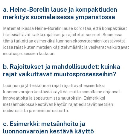
a. Heine-Borelin lause ja kompaktiuden
merkitys suomalaisessa ympäristössä
Matematiikassa Heine-Borelin lause korostaa, että kompaktiiset
tilat sisältävät kaikki rajalliset ja rajoitetut suureet. Suomessa
tämä tarkoittaa esimerkiksi luonnon ekosysteemien kestävyyttä,
jossa rajat kuten metsien käsittelymäärät ja vesivarat vaikuttavat
muutosprosessien kulkuun.
b. Rajoitukset ja mahdollisuudet: kuinka
rajat vaikuttavat muutosprosesseihin?
Luonnon ja yhteiskunnan rajat rajoittavat esimerkiksi
luonnonvarojen kestävää käyttöä, mutta samalla ne ohjaavat
innovaatioita ja sopeutumista muutoksiin. Esimerkiksi
metsänhoidossa kestävän käytön rajat edistävät metsien
uudistumista ja monimuotoisuutta.
c. Esimerkki: metsänhoito ja
luonnonvarojen kestävä käyttö