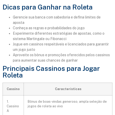
Dicas para Ganhar na Roleta
Gerencie sua banca com sabedoria e defina limites de
aposta
Conheça as regras e probabilidades do jogo
Experimente diferentes estratégias de apostas, como o
sistema Martingale ou Fibonacci
Jogue em cassinos respeitáveis e licenciados para garantir
um jogo justo
Aproveite os bônus e promoções oferecidos pelos cassinos
para aumentar suas chances de ganhar
Principais Cassinos para Jogar
Roleta
Cassino
Características
1.
Bônus de boas-vindas generoso, ampla seleção de
Cassino
jogos de roleta ao vivo
A