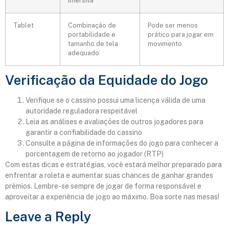
imersiva
Tablet
Combinação de
Pode ser menos
portabilidade e
prático para jogar em
tamanho de tela
movimento
adequado
Verificação da Equidade do Jogo
Verifique se o cassino possui uma licença válida de uma
autoridade reguladora respeitável
Leia as análises e avaliações de outros jogadores para
garantir a confiabilidade do cassino
Consulte a página de informações do jogo para conhecer a
porcentagem de retorno ao jogador (RTP)
Com estas dicas e estratégias, você estará melhor preparado para
enfrentar a roleta e aumentar suas chances de ganhar grandes
prêmios. Lembre-se sempre de jogar de forma responsável e
aproveitar a experiência de jogo ao máximo. Boa sorte nas mesas!
Leave a Reply